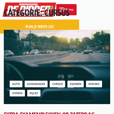
CATEGORIE:
CURSUS
Menu
PLAN JE EERSTE LES!
AUTO
AANHANGER
CURSUS
EXAMEN
NIEUWS
OVERIG
RIJLES