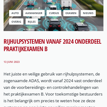
AUTO
AANHANGER
CURSUS
EXAMEN
NIEUWS
OVERIG
RIJLES
RIJHULPSYSTEMEN VANAF 2024 ONDERDEEL
PRAKTIJKEXAMEN B
13 JUNI 2023
Het juiste en veilige gebruik van rijhulpsystemen, de
zogenaamde ADAS, wordt vanaf 2024 vast onderdeel
van de voorbereidings- en controlehandelingen van
het praktijkexamen B. Voor toekomstige bestuurders
is het belangrijk om precies te weten hoe ze deze