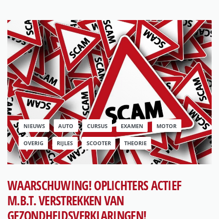
NIEUWS
AUTO
CURSUS
EXAMEN
MOTOR
OVERIG
RIJLES
SCOOTER
THEORIE
WAARSCHUWING! OPLICHTERS ACTIEF
M.B.T. VERSTREKKEN VAN
GEZONDHEIDSVERKLARINGEN!