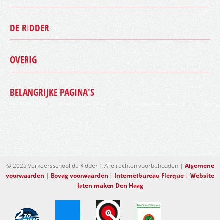
DE RIDDER
Autorijbewijs
Motorrijbewijs
Scooter rijbewijs
OVERIG
Beste slagingspercentage
Aanhanger rijbewijs
Bovag rijschool
Theorie
Contact
BELANGRIJKE PAGINA'S
Algemene voorwaarden
Speciale begeleiding
Over ons
Disclaimer
2toDrive
Onze instructeurs
Downloads
Aanhanger rijbewijs Den Haag
Omgaan met rijangst
Nieuws
Motorrijles Den Haag
Rijschool machtigen
Rijbewijs halen Den Haag
Vacatures
Rijles Den Haag
© 2025 Verkeersschool de Ridder | Alle rechten voorbehouden |
Algemene
voorwaarden
|
Bovag voorwaarden
|
Internetbureau Flerque
|
Website
Rijschool Scheveningen
laten maken Den Haag
Scooter rijbewijs Den Haag
Theoriecursus Den Haag