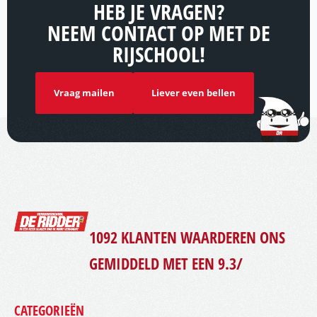
HEB JE VRAGEN?
NEEM CONTACT OP MET DE
RIJSCHOOL!
Vraag mailen
Liever even bellen
1092
KLANTEN WAARDEREN ONS
GEMIDDELD MET EEN
9.3
/
CATEGORIEËN