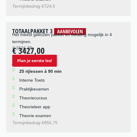
Termijnbedrag €724,5
TOTAALPAKKET 3
AANBEVOLEN
Het meest gekozen pakket en betaling mogelijk in 4
termijnen.
€ 3526,75
€ 3427,00
Plan je eerste les!
25 rijlessen á 90 min
Interne Toets
Praktijkexamen
Theoriecursus
Theorieleer app
Theorie examen
Termijnbedrag €856,75