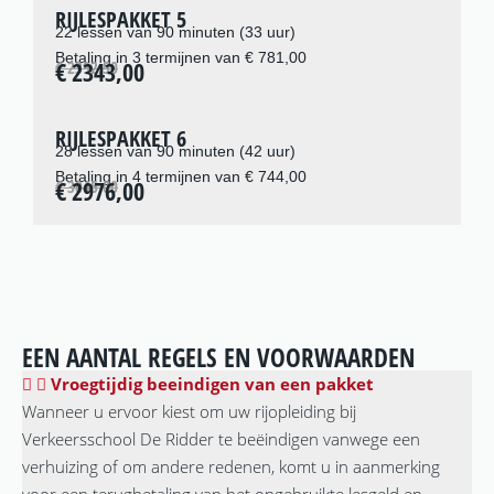
RIJLESPAKKET 5
22 lessen van 90 minuten (33 uur)
Betaling in 3 termijnen van € 781,00
€ 2343,00
€ 2392,50
RIJLESPAKKET 6
28 lessen van 90 minuten (42 uur)
Betaling in 4 termijnen van € 744,00
€ 2976,00
€ 3045,00
EEN AANTAL REGELS EN VOORWAARDEN
Vroegtijdig beeindigen van een pakket
Wanneer u ervoor kiest om uw rijopleiding bij
Verkeersschool De Ridder te beëindigen vanwege een
verhuizing of om andere redenen, komt u in aanmerking
voor een terugbetaling van het ongebruikte lesgeld en