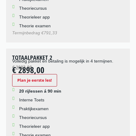
Theoriecursus
Theorieleer app
Theorie examen
Termijnbedrag €791,33
TOTAALPAKKET 2
Volledig pakket en betaling is mogelijk in 4 termijnen.
€ 2983,00
€ 2898,00
Plan je eerste les!
20 rijlessen á 90 min
Interne Toets
Praktijkexamen
Theoriecursus
Theorieleer app
Theorie examen