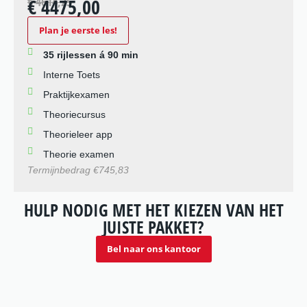
€ 4614,25
€ 4475,00
Plan je eerste les!
35 rijlessen á 90 min
Interne Toets
Praktijkexamen
Theoriecursus
Theorieleer app
Theorie examen
Termijnbedrag €745,83
HULP NODIG MET HET KIEZEN VAN HET
JUISTE PAKKET?
Bel naar ons kantoor