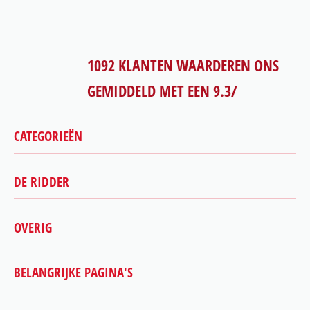
1092
KLANTEN WAARDEREN ONS
GEMIDDELD MET EEN
9.3
/
CATEGORIEËN
DE RIDDER
Autorijbewijs
Motorrijbewijs
Scooter rijbewijs
OVERIG
Beste slagingspercentage
Aanhanger rijbewijs
Bovag rijschool
Theorie
Contact
BELANGRIJKE PAGINA'S
Algemene voorwaarden
Speciale begeleiding
Over ons
Disclaimer
2toDrive
Onze instructeurs