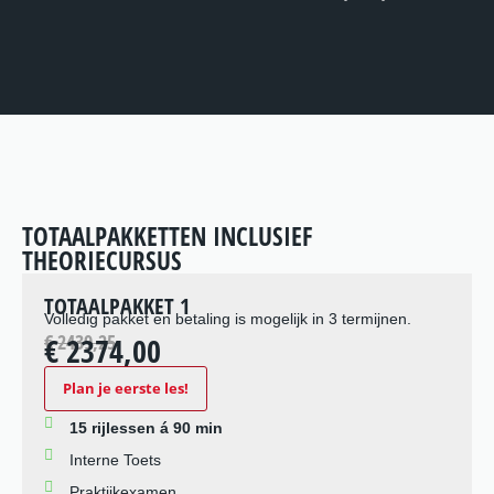
TOTAALPAKKETTEN INCLUSIEF
THEORIECURSUS
TOTAALPAKKET 1
Volledig pakket en betaling is mogelijk in 3 termijnen.
€ 2439,25
€ 2374,00
Plan je eerste les!
15 rijlessen á 90 min
Interne Toets
Praktijkexamen