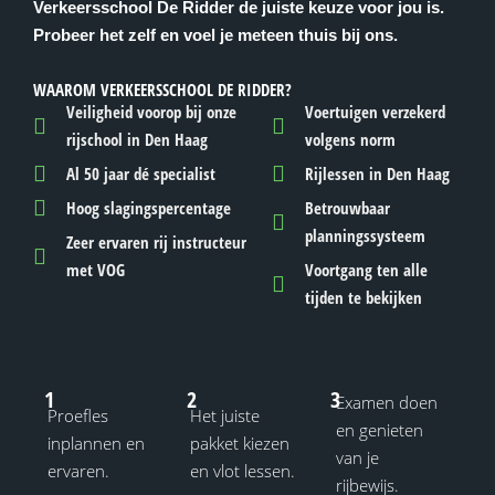
Verkeersschool De Ridder de juiste keuze voor jou is.
Probeer het zelf en voel je meteen thuis bij ons.
WAAROM VERKEERSSCHOOL DE RIDDER?
Veiligheid voorop bij onze
Voertuigen verzekerd
rijschool in Den Haag
volgens norm
Al 50 jaar dé specialist
Rijlessen in Den Haag
Hoog slagingspercentage
Betrouwbaar
planningssysteem
Zeer ervaren rij instructeur
met VOG
Voortgang ten alle
tijden te bekijken
1
2
3
Examen doen
Proefles
Het juiste
en genieten
inplannen en
pakket kiezen
van je
ervaren.
en vlot lessen.
rijbewijs.