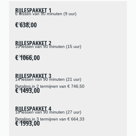
RIJLESPAKKET 1
6 lessen van 90 minuten (9 uur)
€ 638,00
€ 652,50
RIJLESPAKKET 2
10 lessen van 90 minuten (15 uur)
€ 1066,00
€ 1087,50
RIJLESPAKKET 3
14 lessen van 90 minuten (21 uur)
Betaling in 2 termijnen van € 746,50
€ 1493,00
€ 1522,50
RIJLESPAKKET 4
18 lessen van 90 minuten (27 uur)
Betaling in 3 termijnen van € 664,33
€ 1993,00
€ 2028,50