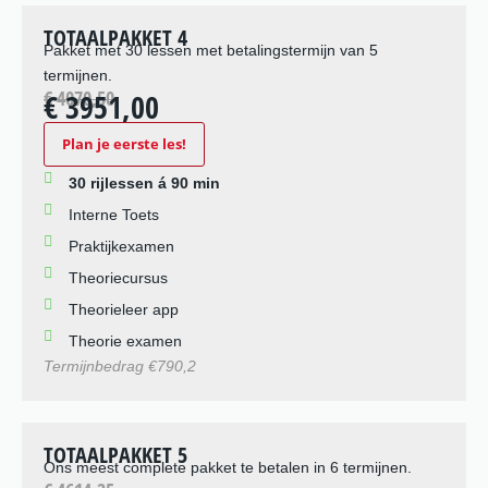
TOTAALPAKKET 4
Pakket met 30 lessen met betalingstermijn van 5
termijnen.
€ 4070,50
€ 3951,00
Plan je eerste les!
30 rijlessen á 90 min
Interne Toets
Praktijkexamen
Theoriecursus
Theorieleer app
Theorie examen
Termijnbedrag €790,2
TOTAALPAKKET 5
Ons meest complete pakket te betalen in 6 termijnen.